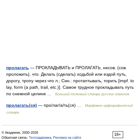
пролагать
— ПРОКЛАДЫВАТЬ и ПРОЛАГАТЬ, несов. (сов.
проложить), что. Делать (сделать) ходьбой или ездой путь,
дорогу, тропу через что л.; Син.: протаптывать, торить [impf. to
lay, form (a path, trail, etc.)]. Самое трудное прокладывать путь
по снежной целине …
Большой толковый словарь русских глаголов
пролагать(ся)
— про/лаг/а/ть(ся) …
Морфемно-орфографический
словарь
© Академик, 2000-2026
18+
Обратная связь:
Техподдержка
,
Реклама на сайте